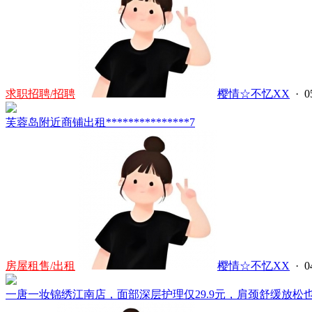
求职招聘/招聘
樱情☆不忆XX
· 0
芙蓉岛附近商铺出租***************7
房屋租售/出租
樱情☆不忆XX
· 0
一唐一妆锦绣江南店，面部深层护理仅29.9元，肩颈舒缓放松也29