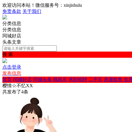
欢迎访问本站！微信服务号：xinjishulu
免责条款
关于我们
分类信息
分类信息
同城好店
头条文章
搜 索
点击登录
发布信息
首页
同城好店
同城头条
顺风车
求职招聘
二手车
房屋租售
生
樱情☆不忆XX
共发布了
4
条