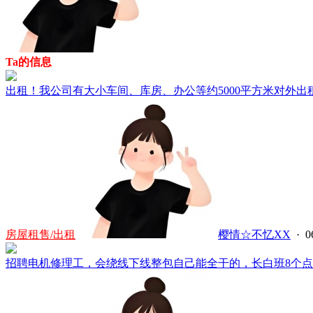
Ta的信息
出租！我公司有大小车间、库房、办公等约5000平方米对外出租
房屋租售/出租
樱情☆不忆XX
· 0
招聘电机修理工，会绕线下线整包自己能全干的，长白班8个点不加