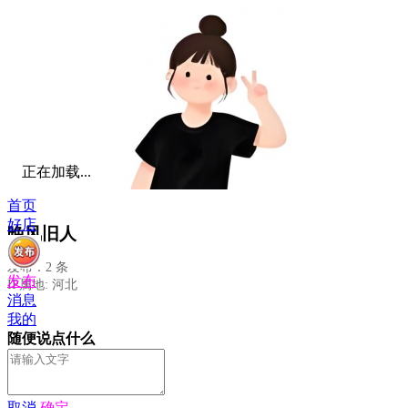
正在加载...
首页
好店
晚风旧人
发布：2 条
发布
IP属地: 河北
消息
我的
随便说点什么
取消
确定