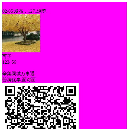
出售
02-05 发布，1271浏览
可子
123456
原厂保修
辛集同城万事通
普润优享,面对面