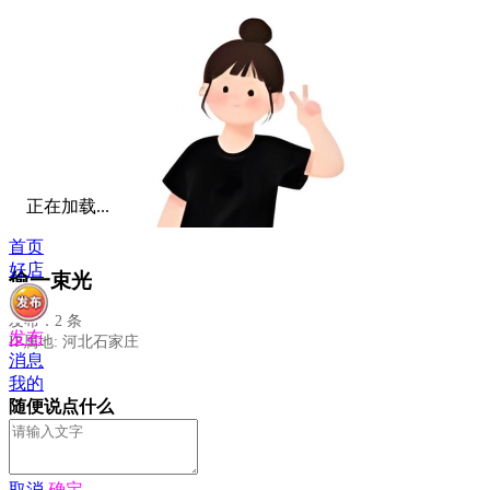
正在加载...
首页
好店
偷一束光
发布：2 条
发布
IP属地: 河北石家庄
消息
我的
随便说点什么
取消
确定