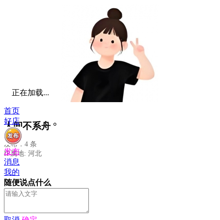
正在加载...
首页
好店
人间不系舟 °
发布：4 条
发布
IP属地: 河北
消息
我的
随便说点什么
取消
确定